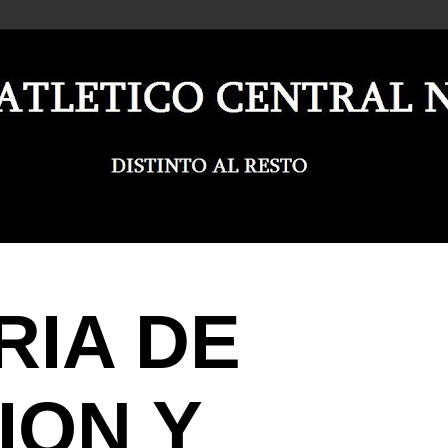
RIA DE
ION Y